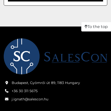
To the top
Budapest, Gyömrői út 89, 1183 Hungary
+36 30 311 5675
j.ignath@salescon.hu