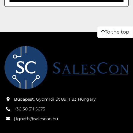
To the top
Budapest, Gyömrői út 89, 1183 Hungary
+36 30 311 5675
j.ignath@salescon.hu