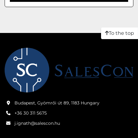
To the top
Budapest, Gyömrői út 89, 1183 Hungary
+36 30 311 5675
j.ignath@salescon.hu