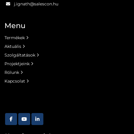
j.ignath@salescon.hu
Menu
Termékek
Aktuális
Szolgáltatások
Projektjeink
Rólunk
Kapcsolat
facebook
youtube
linkedin