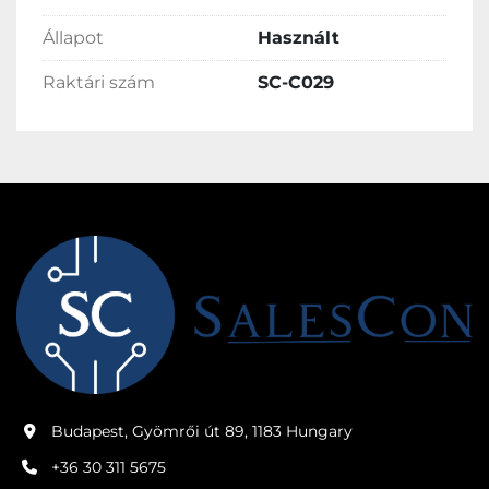
Állapot
Használt
Raktári szám
SC-C029
Budapest, Gyömrői út 89, 1183 Hungary
+36 30 311 5675