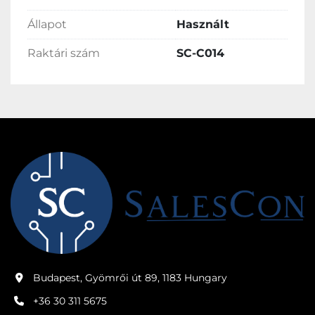
Állapot
Használt
Raktári szám
SC-C014
Budapest, Gyömrői út 89, 1183 Hungary
+36 30 311 5675