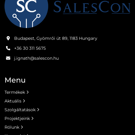
Budapest, Gyömrői út 89, 1183 Hungary
+36 30 311 5675
j.ignath@salescon.hu
Menu
Termékek
Aktuális
Szolgáltatások
Projektjeink
Rólunk