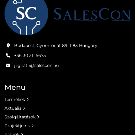
Budapest, Gyömrői út 89, 1183 Hungary
+36 30 311 5675
j.ignath@salescon.hu
Menu
Termékek
Aktuális
Szolgáltatások
Projektjeink
Rólunk