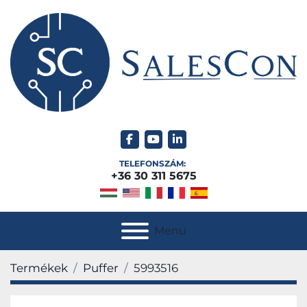
facebook
youtube
linkedin
TELEFONSZÁM:
+36 30 311 5675
Menu
Termékek
Puffer
5993516