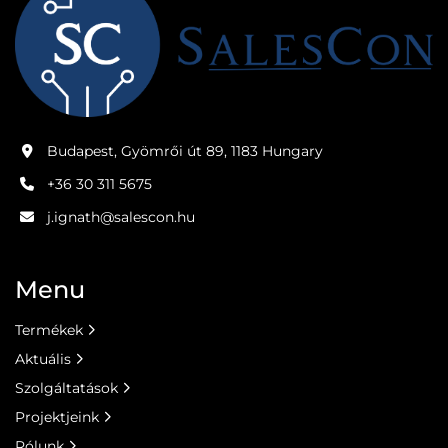
Budapest, Gyömrői út 89, 1183 Hungary
+36 30 311 5675
j.ignath@salescon.hu
Menu
Termékek
Aktuális
Szolgáltatások
Projektjeink
Rólunk