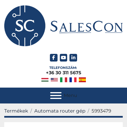
facebook
youtube
linkedin
TELEFONSZÁM:
+36 30 311 5675
Menu
Termékek
Automata router gép
5993479