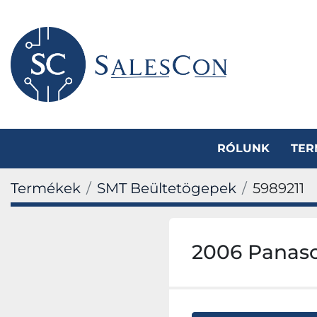
RÓLUNK
TE
Termékek
SMT Beültetögepek
5989211
2006 Panas