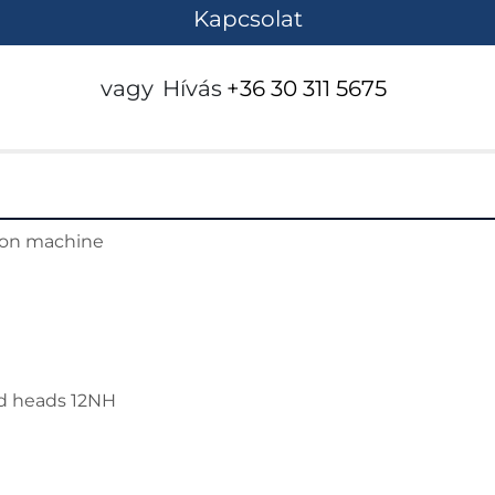
Kapcsolat
vagy
Hívás
+36 30 311 5675
ion machine
eed heads 12NH