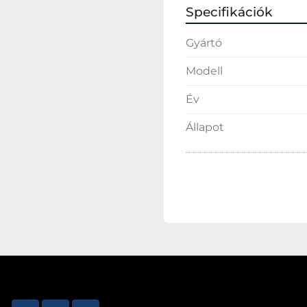
Specifikációk
Gyártó
Modell
Év
Állapot