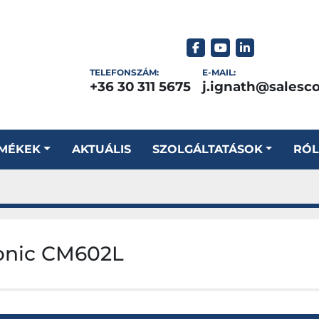
facebook
youtube
linkedin
TELEFONSZÁM:
E-MAIL:
+36 30 311 5675
j.ignath@salesc
RMÉKEK
AKTUÁLIS
SZOLGÁLTATÁSOK
RÓ
onic CM602L