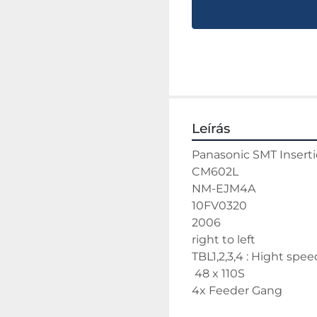
Leírás
Panasonic SMT Insert
CM602L
NM-EJM4A
10FV0320
2006
right to left
TBL1,2,3,4 : Hight sp
 48 x 110S 
4x Feeder Gang