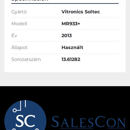
Gyártó
Vitronics Soltec
Modell
MR933+
Év
2013
Állapot
Használt
Sorozatszám
13.61282