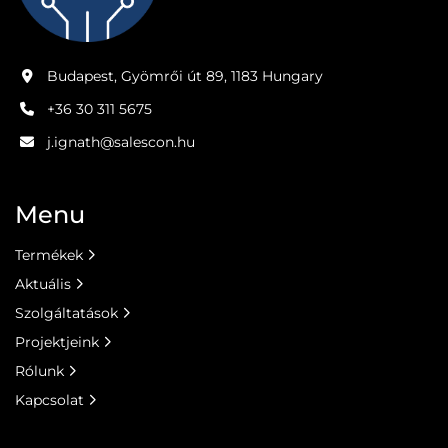
Budapest, Gyömrői út 89, 1183 Hungary
+36 30 311 5675
j.ignath@salescon.hu
Menu
Termékek
Aktuális
Szolgáltatások
Projektjeink
Rólunk
Kapcsolat