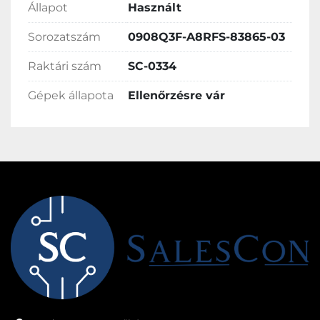
Állapot
Használt
Sorozatszám
0908Q3F-A8RFS-83865-03
Raktári szám
SC-0334
Gépek állapota
Ellenőrzésre vár