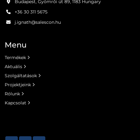
Budapest, Gyömrői út 89, 1183 Hungary
+36 30 311 5675
j.ignath@salescon.hu
Menu
Termékek
Aktuális
Szolgáltatások
Projektjeink
Rólunk
Kapcsolat