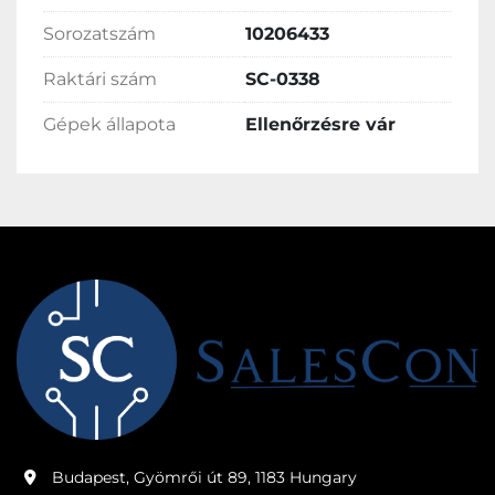
Sorozatszám
10206433
Raktári szám
SC-0338
Gépek állapota
Ellenőrzésre vár
Budapest, Gyömrői út 89, 1183 Hungary