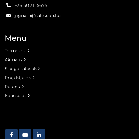
+36 30 311 5675
j.ignath@salescon.hu
Menu
Termékek
Aktuális
Szolgáltatások
Projektjeink
Rólunk
Kapcsolat
facebook
youtube
linkedin