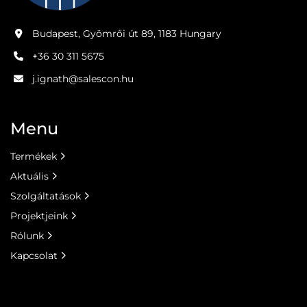
Budapest, Gyömrői út 89, 1183 Hungary
+36 30 311 5675
j.ignath@salescon.hu
Menu
Termékek
Aktuális
Szolgáltatások
Projektjeink
Rólunk
Kapcsolat