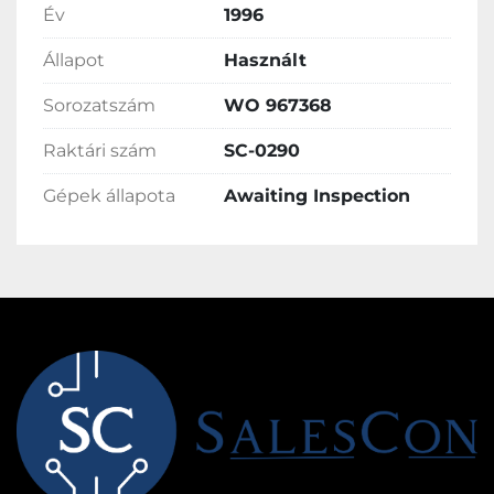
Év
1996
Állapot
Használt
Sorozatszám
WO 967368
Raktári szám
SC-0290
Gépek állapota
Awaiting Inspection