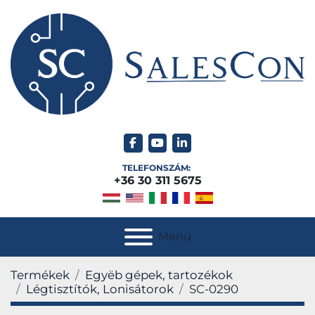
facebook
youtube
linkedin
TELEFONSZÁM:
+36 30 311 5675
Menu
Termékek
Egyëb gépek, tartozékok
Légtisztítók, Lonisátorok
SC-0290