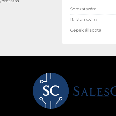
nyomtatás
Sorozatszám
Raktári szám
Gépek állapota