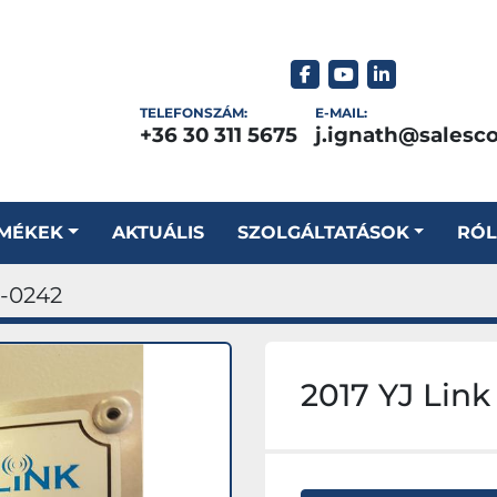
facebook
youtube
linkedin
TELEFONSZÁM:
E-MAIL:
+36 30 311 5675
j.ignath@salesc
RMÉKEK
AKTUÁLIS
SZOLGÁLTATÁSOK
RÓ
-0242
2017 YJ Lin