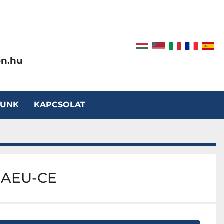
on.hu
LUNK
KAPCSOLAT
k AEU-CE