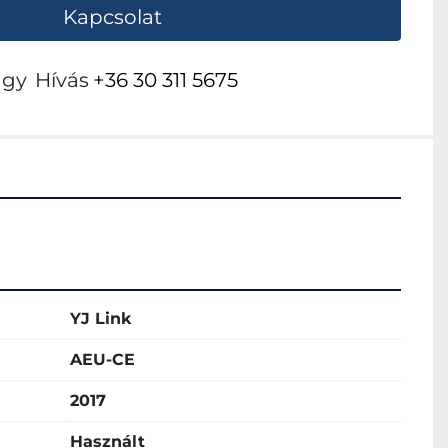
Kapcsolat
agy
Hívás
+36 30 311 5675
YJ Link
AEU-CE
2017
Használt