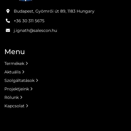
Budapest, Gyömrői út 89, 1183 Hungary
+36 30 311 5675
j.ignath@salescon.hu
Menu
Termékek
Aktuális
Szolgáltatások
Projektjeink
Rólunk
Kapcsolat