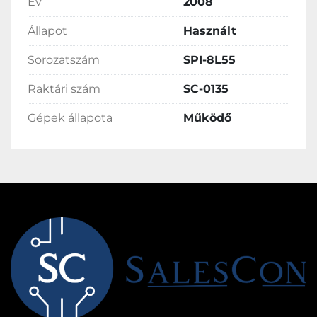
Év
2008
Állapot
Használt
Sorozatszám
SPI-8L55
Raktári szám
SC-0135
Gépek állapota
Működő