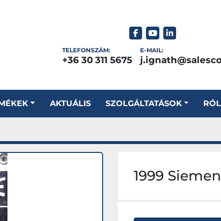
facebook
youtube
linkedin
TELEFONSZÁM:
E-MAIL:
+36 30 311 5675
j.ignath@salesc
RMÉKEK
AKTUÁLIS
SZOLGÁLTATÁSOK
RÓ
1999 Siemen