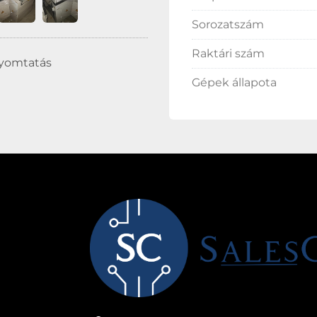
Sorozatszám
Raktári szám
nyomtatás
Gépek állapota