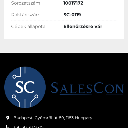
Sorozatszám
10017172
Raktári szám
SC-0119
Gépek állapota
Ellenőrzésre vár
Budapest, Gyömrői út 89, 1183 Hungary
+36 30 311 5675