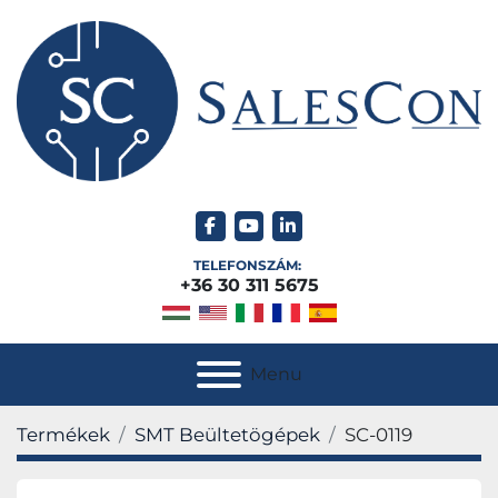
facebook
youtube
linkedin
TELEFONSZÁM:
+36 30 311 5675
Menu
Termékek
SMT Beültetögépek
SC-0119