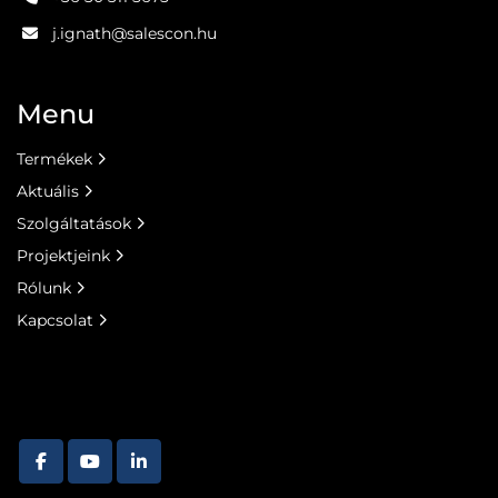
j.ignath@salescon.hu
Menu
Termékek
Aktuális
Szolgáltatások
Projektjeink
Rólunk
Kapcsolat
facebook
youtube
linkedin