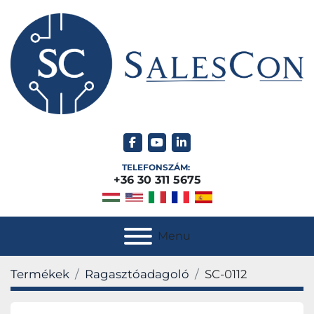
facebook
youtube
linkedin
TELEFONSZÁM:
+36 30 311 5675
Menu
Termékek
Ragasztóadagoló
SC-0112