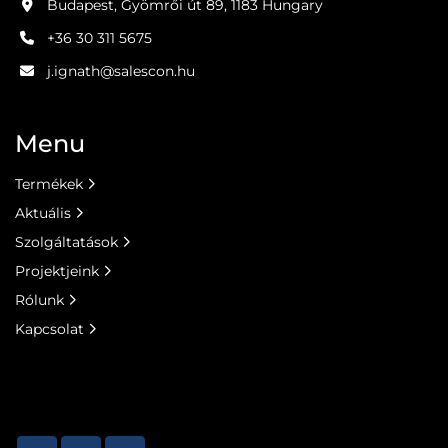
Budapest, Gyömrői út 89, 1183 Hungary
+36 30 311 5675
j.ignath@salescon.hu
Menu
Termékek
Aktuális
Szolgáltatások
Projektjeink
Rólunk
Kapcsolat