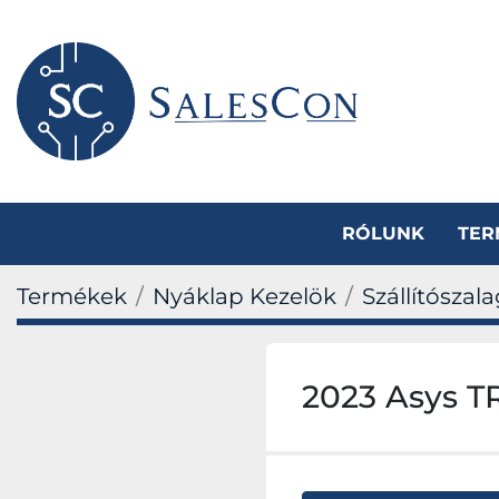
RÓLUNK
TE
Termékek
Nyáklap Kezelök
Szállítószal
2023 Asys T