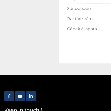
Sorozatszám
Raktári szám
Gépek állapota
facebook
youtube
linkedin
Keep in touch !