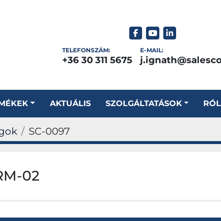
facebook
youtube
linkedin
TELEFONSZÁM:
E-MAIL:
+36 30 311 5675
j.ignath@salesc
RMÉKEK
AKTUÁLIS
SZOLGÁLTATÁSOK
RÓ
agok
SC-0097
RM-02