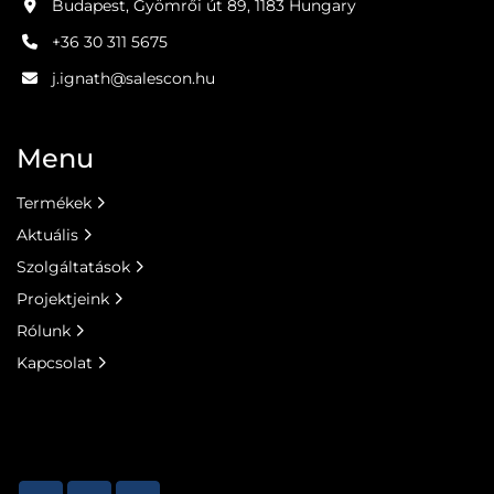
Budapest, Gyömrői út 89, 1183 Hungary
+36 30 311 5675
j.ignath@salescon.hu
Menu
Termékek
Aktuális
Szolgáltatások
Projektjeink
Rólunk
Kapcsolat