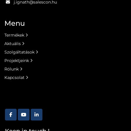
j.ignath@salescon.hu
Menu
Termékek
Aktuális
Szolgáltatások
Projektjeink
Rólunk
Kapcsolat
facebook
youtube
linkedin