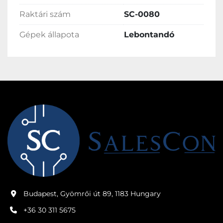
Raktári szám
SC-0080
Gépek állapota
Lebontandó
Budapest, Gyömrői út 89, 1183 Hungary
+36 30 311 5675