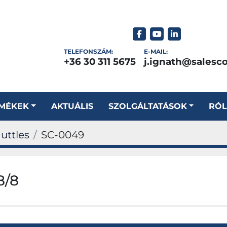
facebook
youtube
linkedin
TELEFONSZÁM:
E-MAIL:
+36 30 311 5675
j.ignath@salesc
RMÉKEK
AKTUÁLIS
SZOLGÁLTATÁSOK
RÓ
huttles
SC-0049
8/8