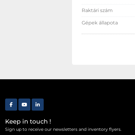
Raktári szám
Gépek állapota
facebook
youtube
linkedin
Keep in touch !
Sign up to receive our newsletters and inventory flyers.