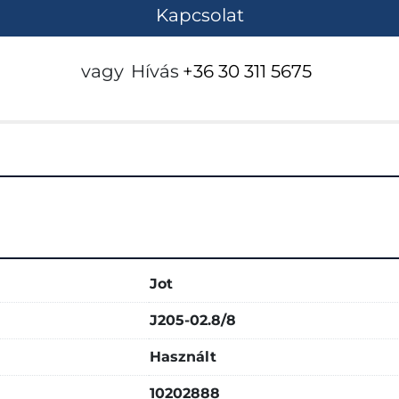
Kapcsolat
vagy
Hívás
+36 30 311 5675
Jot
J205-02.8/8
Használt
10202888