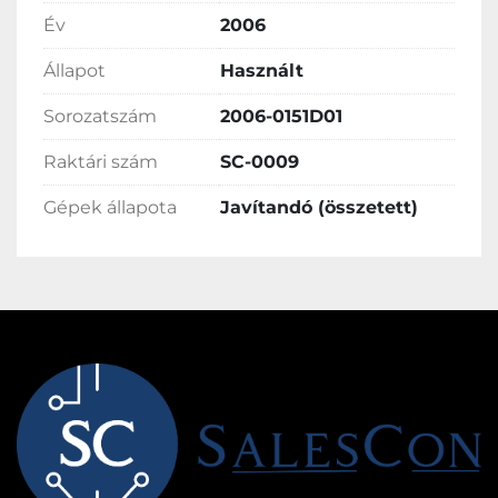
Év
2006
Állapot
Használt
Sorozatszám
2006-0151D01
Raktári szám
SC-0009
Gépek állapota
Javítandó (összetett)