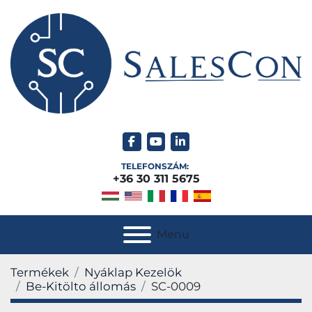
facebook
youtube
linkedin
TELEFONSZÁM:
+36 30 311 5675
Menu
Termékek
Nyáklap Kezelök
Be-Kitölto állomás
SC-0009