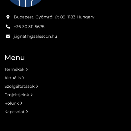
Budapest, Gyömrői út 89, 1183 Hungary
+36 30 311 5675
j.ignath@salescon.hu
Menu
Termékek
Aktuális
Szolgáltatások
Projektjeink
Rólunk
Kapcsolat