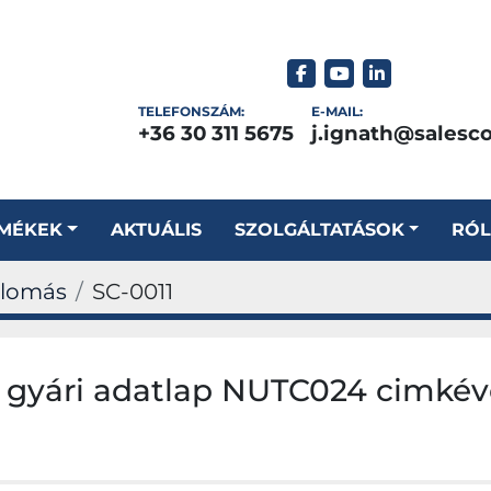
facebook
youtube
linkedin
TELEFONSZÁM:
E-MAIL:
+36 30 311 5675
j.ignath@salesc
RMÉKEK
AKTUÁLIS
SZOLGÁLTATÁSOK
RÓ
llomás
SC-0011
 gyári adatlap NUTC024 cimkév