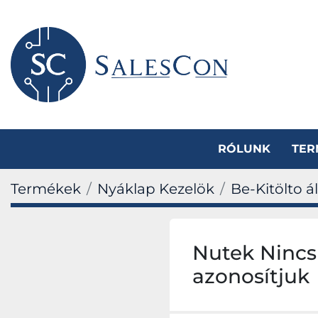
RÓLUNK
TE
Termékek
Nyáklap Kezelök
Be-Kitölto á
Nutek Nincs
azonosítjuk