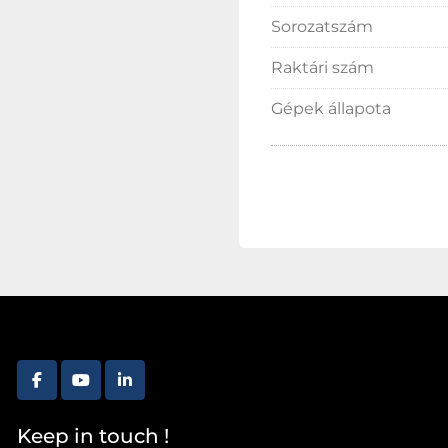
Sorozatszám
Raktári szám
Gépek állapota
facebook
youtube
linkedin
Keep in touch !